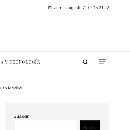
La conferencia de las Naciones Unidas sobre el Medio Humano y su impacto duradero en la sostenibilidad
viernes, agosto 7
15:21:43
Las 15 donaciones individuales más grandes en tecnología, finanzas e industria
IA Y TECNOLOGÍA
a en Madrid
Buscar
Buscar