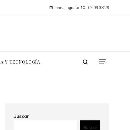
a global
lunes, agosto 10
03:38:30
TikTok integra personajes Disney para impulsar la creatividad de usuarios
IA Y TECNOLOGÍA
Buscar
Buscar