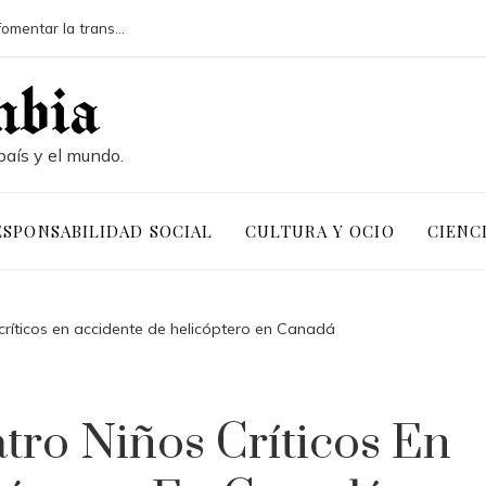
RSE y minería en Chile: estrategias para fomentar la transparencia
Las ONG más grandes por presupuesto y presenci
país y el mundo.
ESPONSABILIDAD SOCIAL
CULTURA Y OCIO
CIENC
críticos en accidente de helicóptero en Canadá
tro Niños Críticos En