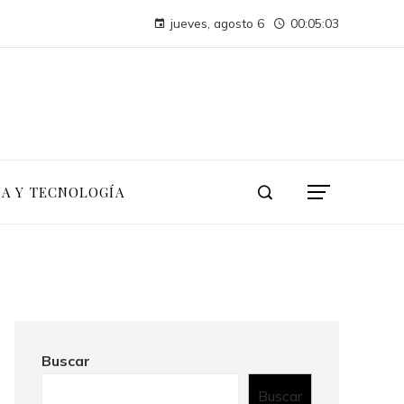
Los teatros con actividad escénica continua desde hace siglos
jueves, agosto 6
00:05:04
Conservación marina y desarrollo económico a través de la economía azul en Belice
IA Y TECNOLOGÍA
Buscar
Buscar