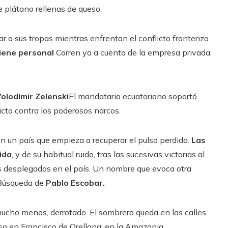
e plátano rellenas de queso.
 a sus tropas mientras enfrentan el conflicto fronterizo
giene personal
Corren ya a cuenta de la empresa privada,
olodímir Zelenski
El mandatario ecuatoriano soportó
licto contra los poderosos narcos.
en un país que empieza a recuperar el pulso perdido.
Las
ida
, y de su habitual ruido, tras las sucesivas victorias al
as desplegados en el país. Un nombre que evoca otra
e Búsqueda de
Pablo Escobar.
ucho menos, derrotado. El sombrero queda en las calles
uso en Francisco de Orellana, en la Amazonia,