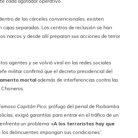
nte cada agotador operativo.
dentro de las cárceles convencionales, existen
 cajas separadas. Los centros de reclusión se han
s narcos y desde allí preparan sus acciones de terror
tos agentes y se volvió viral en las redes sociales
jefe militar confirmó que el decreto presidencial del
rmamento mortal
además de interferencias contra las
 Choneros.
l famoso
Capitán Pico
, prófugo del penal de Riobamba
icías, exigió garantías para entrar en el tráfico de un
a enfrenta un problema:
«A los terroristas hay que
que los delincuentes impongan sus condiciones”.