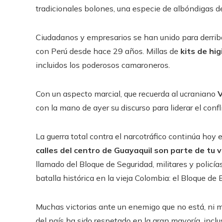
tradicionales bolones, una especie de albóndigas d
Ciudadanos y empresarios se han unido para derribar
con Perú desde hace 29 años. Millas de
kits de hi
incluidos los poderosos camaroneros.
Con un aspecto marcial, que recuerda al ucraniano
V
con la mano de ayer su discurso para liderar el conf
La guerra total contra el narcotráfico continúa hoy 
calles del centro de Guayaquil son parte de tu v
llamado del Bloque de Seguridad, militares y policí
batalla histórica en la vieja Colombia: el Bloque d
Muchas victorias ante un enemigo que no está, ni m
del país ha sido respetado en la gran mayoría, incl