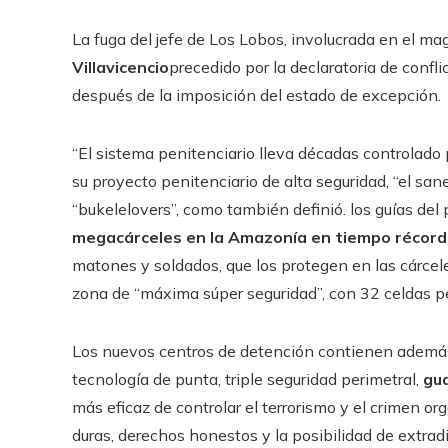
La fuga del jefe de Los Lobos, involucrada en el ma
Villavicencio
precedido por la declaratoria de confl
después de la imposición del estado de excepción.
“El sistema penitenciario lleva décadas controlado 
su proyecto penitenciario de alta seguridad, “el sa
“bukelelovers”, como también definió. los guías del 
megacárceles en la Amazonía en tiempo récord
matones y soldados, que los protegen en las cárceles
zona de “máxima súper seguridad”, con 32 celdas p
Los nuevos centros de detención contienen además l
tecnología de punta, triple seguridad perimetral,
gua
más eficaz de controlar el terrorismo y el crimen 
duras, derechos honestos y la posibilidad de extradi