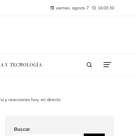
La conferencia de las Naciones Unidas sobre el Medio Humano y su impacto duradero en la sostenibilidad
viernes, agosto 7
16:03:31
Las 15 donaciones individuales más grandes en tecnología, finanzas e industria
IA Y TECNOLOGÍA
a y reacciones hoy, en directo
Buscar