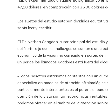
había experimentado un aumento significativo en s
47,10 dólares, en comparación con 35,30 dólares de
Los sujetos del estudio estaban divididos equitati
sabía leer y escribir.
El Dr. Nathan Congdon, autor principal del estudio 
del Norte, dijo que los hallazgos se suman a un cre
económico de la visión no corregida en partes del 
un par de los llamados jugadores está fuera del alc
«Todos nosotros estaríamos contentos con un aument
especializa en modelos de atención oftalmológica d
particularmente interesantes es el potencial para 
atención de la vista son tan económicas, rentables
podamos ofrecer en el ámbito de la atención sanitar