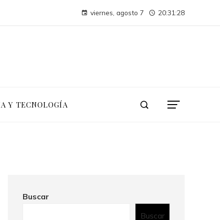
La conferencia de las Naciones Unidas sobre el Medio Humano y su impacto duradero en la sostenibilidad
viernes, agosto 7
20:31:28
Los 10 animales con sentidos que redefinen la percepción animal
IA Y TECNOLOGÍA
Buscar
Buscar