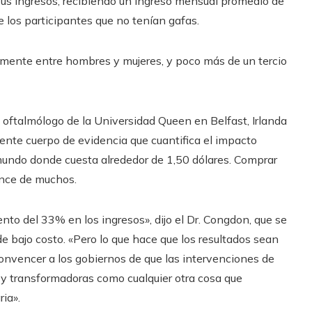
us ingresos, recibiendo un ingreso mensual promedio de
 los participantes que no tenían gafas.
vamente entre hombres y mujeres, y poco más de un tercio
y oftalmólogo de la Universidad Queen en Belfast, Irlanda
ciente cuerpo de evidencia que cuantifica el impacto
mundo donde cuesta alrededor de 1,50 dólares. Comprar
ance de muchos.
o del 33% en los ingresos», dijo el Dr. Congdon, que se
e bajo costo. «Pero lo que hace que los resultados sean
convencer a los gobiernos de que las intervenciones de
 y transformadoras como cualquier otra cosa que
ia».