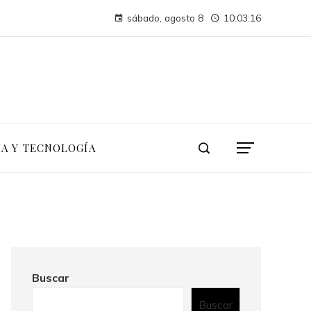
Pruebas de conocimiento cero y su influencia en la seguridad de activos digitales corporativos
sábado, agosto 8
10:03:17
La conferencia de las Naciones Unidas sobre el Medio Humano y su impacto duradero en la sostenibilidad
IA Y TECNOLOGÍA
Buscar
Buscar