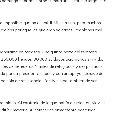
mo domingo sabremos si se sumará un Oscar a la larga lista
 imposible, que no es inútil. Miles murió, pero muchos
, creídos por aquellos que eran soldados ucranianos mal
panorama en terrazas. Una quinta parte del territorio
 250.000 heridos; 30.000 soldados ucranianos sin vida,
miles de herederos. Y miles de refugiados y desplazados
sado por un presidente capaz y con un apoyo decisivo de
no sólo de resistencia efectiva, sino también de ser
o miedo. Al contrario de lo que había ocurrido en Kiev, el
 difícil moverlo. Al carecer de armamento adecuado,