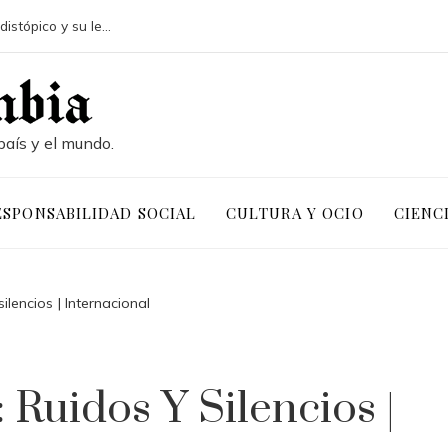
¿Qué aportó La naranja mecánica al cine distópico y su legado?
país y el mundo.
ESPONSABILIDAD SOCIAL
CULTURA Y OCIO
CIENC
ilencios | Internacional
Ruidos Y Silencios |