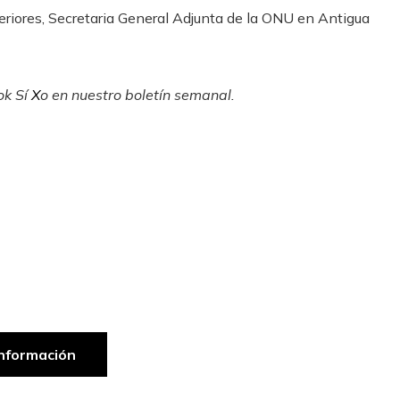
eriores, Secretaria General Adjunta de la ONU en Antigua
ok
Sí
X
o en
nuestro boletín semanal
.
nformación