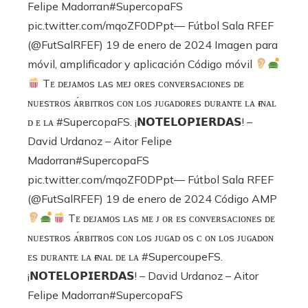
Felipe Madorran#SupercopaFS
pic.twitter.com/mqoZF0DPpt— Fútbol Sala RFEF
(@FutSalRFEF) 19 de enero de 2024 Imagen para
móvil, amplificador y aplicación Código móvil
Tᴇ ᴅᴇᴊᴀᴍᴏs ʟᴀs ᴍᴇᴊ ᴏʀᴇs ᴄᴏɴᴠᴇʀsᴀᴄɪᴏɴᴇs ᴅᴇ
ɴᴜᴇsᴛʀᴏs ᴀ́ʀʙɪᴛʀᴏs ᴄᴏɴ ʟᴏs ᴊᴜɢᴀᴅᴏʀᴇs ᴅᴜʀᴀɴᴛᴇ ʟᴀ ғɪɴᴀʟ
ᴅ ᴇ ʟᴀ #SupercopaFS. ¡𝗡𝗢𝗧𝗘𝗟𝗢𝗣𝗜𝗘𝗥𝗗𝗔𝗦! –
David Urdanoz – Aitor Felipe
Madorran#SupercopaFS
pic.twitter.com/mqoZF0DPpt— Fútbol Sala RFEF
(@FutSalRFEF) 19 de enero de 2024 Código AMP
Tᴇ ᴅᴇᴊᴀᴍᴏs ʟᴀs ᴍᴇ ᴊ ᴏʀ ᴇs ᴄᴏɴᴠᴇʀsᴀᴄɪᴏɴᴇs ᴅᴇ
ɴᴜᴇsᴛʀᴏs ᴀ́ʀʙɪᴛʀᴏs ᴄᴏɴ ʟᴏs ᴊᴜɢᴀᴅ ᴏs ᴄ ᴏɴ ʟᴏs ᴊᴜɢᴀᴅᴏɴ
ᴇs ᴅᴜʀᴀɴᴛᴇ ʟᴀ ғɪɴᴀʟ ᴅᴇ ʟᴀ #SupercoupeFS.
¡𝗡𝗢𝗧𝗘𝗟𝗢𝗣𝗜𝗘𝗥𝗗𝗔𝗦! – David Urdanoz – Aitor
Felipe Madorran#SupercopaFS