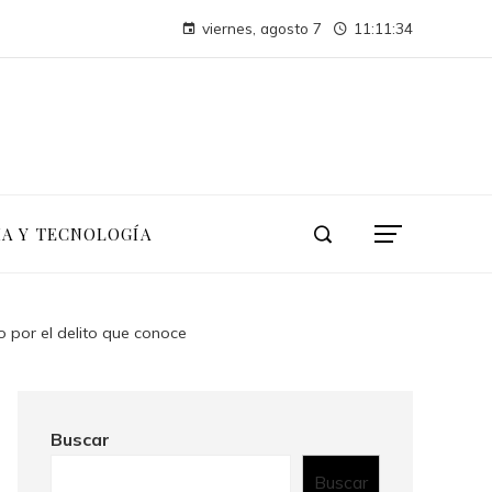
La conferencia de las Naciones Unidas sobre el Medio Humano y su impacto duradero en la sostenibilidad
viernes, agosto 7
11:11:35
Las 15 donaciones individuales más grandes en tecnología, finanzas e industria
IA Y TECNOLOGÍA
o por el delito que conoce
Buscar
Buscar