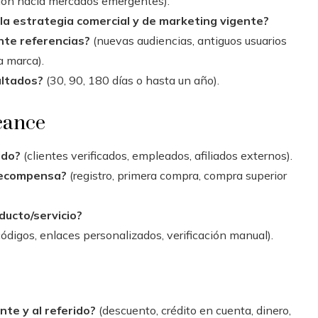
ión hacia mercados emergentes).
la estrategia comercial y de marketing vigente?
nte referencias?
(nuevas audiencias, antiguos usuarios
a marca).
ultados?
(30, 90, 180 días o hasta un año).
lcance
ido?
(clientes verificados, empleados, afiliados externos).
 recompensa?
(registro, primera compra, compra superior
ducto/servicio?
ódigos, enlaces personalizados, verificación manual).
te y al referido?
(descuento, crédito en cuenta, dinero,