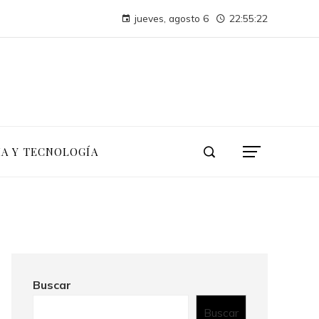
La conferencia de las Naciones Unidas sobre el Medio Humano y su impacto duradero en la sostenibilidad
jueves, agosto 6
22:55:23
Las 15 donaciones individuales más grandes en tecnología, finanzas e industria
IA Y TECNOLOGÍA
Buscar
Buscar