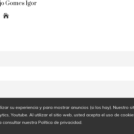
jo Gomes Igor
lizar su experiencia y para mostrar anuncios (si los hay). Nuestro s
cs, Youtube. Al utilizar el sitio web, usted acepta el uso de cook
a consultar nuestra Política de privacidad.
© 2020 Todos los derechos reservados.