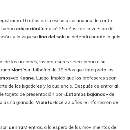
registraron 16 años en la escuela secundaria de canto.
o fueron
educación
Cumpliré 25 años con la versión de
ción, y la viguesa
lina del sol
que defendi durante la gala
al de las acciones, los profesores seleccionan a su
ntrada
Martín
un bilbaíno de 18 años que interpreta los
cemos»
de
Keane
. Luego, impida que los profesores sean
arte de los jugadores y la audiencia. Después de entrar al
e tarjeta de presentación por
«Estamos bajando»
de
do a una granada.
Violeta
Hace 22 años le informaron de
esor,
denna
Mientras, a la espera de los movimientos del