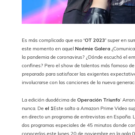
Es más complicado que eso
‘OT 2023’
super en sur
este momento en aquel
Noémie Galera
¿Comunicar 
la pandemia de coronavirus? ¿Dónde escuchó el emo
confines? Pero el show de talentos más famoso de l
preparado para satisfacer las exigentes expectati
involucrarse con las canciones de la nueva generaci
La edición duodécima de
Operación Triunfo
‘ Arra
nunca. De
el 1
Este salto a Amazon Prime Video sup
en directo un programa de entrevistas en España. Lo
dos programas especiales de 45 minutos donde cono
conocerlos este lunes 20 de noviembre en la gala 