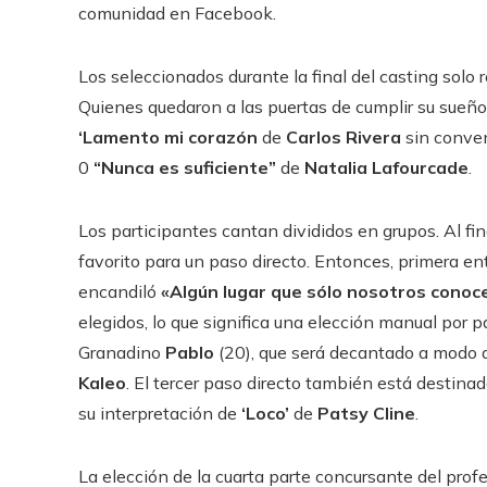
comunidad en Facebook.
Los seleccionados durante la final del casting solo 
Quienes quedaron a las puertas de cumplir su sueñ
‘Lamento mi corazón
de
Carlos Rivera
sin conven
0
“Nunca es suficiente”
de
Natalia Lafourcade
.
Los participantes cantan divididos en grupos. Al fin
favorito para un paso directo. Entonces, primera e
encandiló
«Algún lugar que sólo nosotros cono
elegidos, lo que significa una elección manual por p
Granadino
Pablo
(20), que será decantado a modo d
Kaleo
. El tercer paso directo también está destina
su interpretación de
‘Loco’
de
Patsy Cline
.
La elección de la cuarta parte concursante del prof