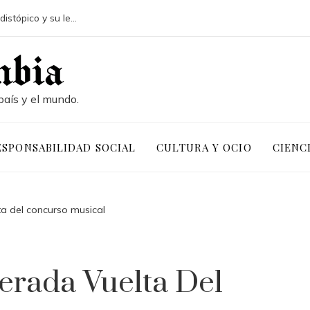
¿Qué aportó La naranja mecánica al cine distópico y su legado?
país y el mundo.
ESPONSABILIDAD SOCIAL
CULTURA Y OCIO
CIENC
ta del concurso musical
erada Vuelta Del