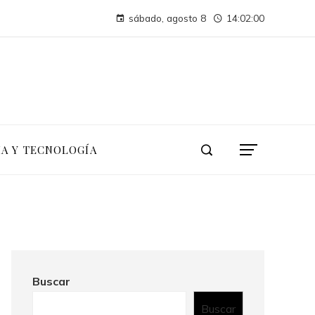
Pruebas de conocimiento cero y su influencia en la seguridad de activos digitales corporativos
sábado, agosto 8
14:02:00
La conferencia de las Naciones Unidas sobre el Medio Humano y su impacto duradero en la sostenibilidad
IA Y TECNOLOGÍA
Buscar
Buscar