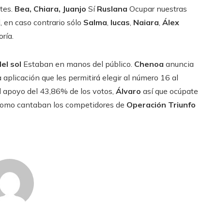
tes.
Bea, Chiara, Juanjo
Sí
Ruslana
Ocupar nuestras
 en caso contrario sólo
Salma
,
lucas
,
Naiara
,
Álex
ría.
del sol
Estaban en manos del público.
Chenoa
anuncia
plicación que les permitirá elegir al número 16 al
el apoyo del 43,86% de los votos,
Álvaro
así que ocúpate
”, como cantaban los competidores de
Operación Triunfo