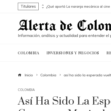
Titulares
Los 10 animales con sentidos que redefinen la percepción animal
Información, análisis y actualidad para entender el 
COLOMBIA
INVERSIONES Y NEGOCIOS
R
Inicio
Colombia
así ha sido la esperada vuel
COLOMBIA
Así Ha Sido La Esp