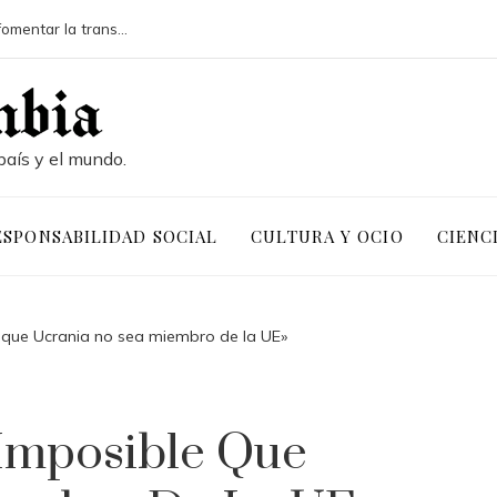
RSE y minería en Chile: estrategias para fomentar la transparencia
Las ONG más grandes por presupuesto y presenci
país y el mundo.
ESPONSABILIDAD SOCIAL
CULTURA Y OCIO
CIENC
e que Ucrania no sea miembro de la UE»
 Imposible Que