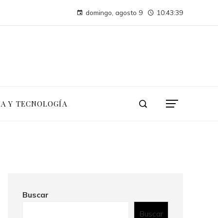
a global
domingo, agosto 9
10:43:40
TikTok integra personajes Disney para impulsar la creatividad de usuarios
IA Y TECNOLOGÍA
Buscar
Buscar