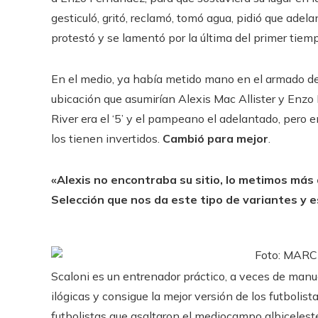
gesticuló, gritó, reclamó, tomó agua, pidió que adela
protestó y se lamentó por la última del primer tiemp
En el medio, ya había metido mano en el armado de l
ubicación que asumirían Alexis Mac Allister y Enzo 
River era el ‘5’ y el pampeano el adelantado, pero e
los tienen invertidos.
Cambió para mejor
.
«Alexis no encontraba su sitio, lo metimos más
Selección que nos da este tipo de variantes y
Foto: MAR
Scaloni es un entrenador práctico, a veces de manu
ilógicas y consigue la mejor versión de los futbolista
futbolistas que asaltaron el mediocampo albiceleste