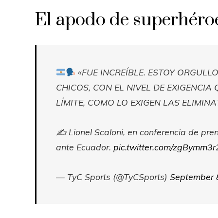
El apodo de superhéro
«FUE INCREÍBLE. ESTOY ORGULL
CHICOS, CON EL NIVEL DE EXIGENCIA 
LÍMITE, COMO LO EXIGEN LAS ELIMINA
✍️ Lionel Scaloni, en conferencia de pre
ante Ecuador.
pic.twitter.com/zgBymm3
— TyC Sports (@TyCSports)
September 