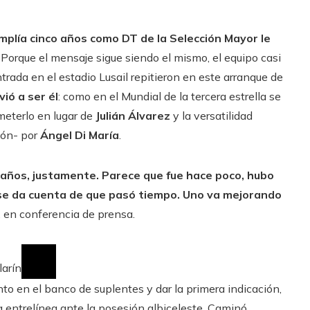
umplía cinco años como DT de la Selección Mayor le
. Porque el mensaje sigue siendo el mismo, el equipo casi
trada en el estadio Lusail repitieron en este arranque de
ió a ser él
: como en el Mundial de la tercera estrella se
meterlo en lugar de
Julián Álvarez
y la versatilidad
ión- por
Ángel Di María
.
 años, justamente. Parece que fue hace poco, hubo
, se da cuenta de que pasó tiempo. Uno va mejorando
e, en conferencia de prensa.
larín
o en el banco de suplentes y dar la primera indicación,
a entrelínea ante la posesión albiceleste. Caminó,