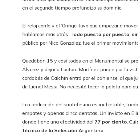
en el segundo tiempo profundizó su dominio.
El reloj corría y el ‘Gringo’ tuvo que empezar a mov
hablamos más atrás.
Todo puesto por puesto, si
público por Nico González, fue el primer movimiento
Quedaban 15 y casi todos en el Monumental se preg
Álvarez y dejar a Lautaro Martínez para ir por la vic
cordobés de Calchín entró por el bahiense, al que ju
de Lionel Messi. No necesitó tocar la pelota para q
La conducción del santafesino es inobjetable, tambié
empates y apenas cinco derrotas. Un invicto en Eli
donde tiene una efectividad del
77 por ciento
.
Cui
técnico de la Selección Argentina
.