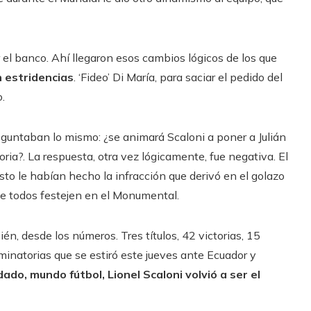
er el banco. Ahí llegaron esos cambios lógicos de los que
n estridencias
. ‘Fideo’ Di María, para saciar el pedido del
.
untaban lo mismo: ¿se animará Scaloni a poner a Julián
toria?. La respuesta, otra vez lógicamente, fue negativa. El
sto le habían hecho la infracción que derivó en el golazo
ue todos festejen en el Monumental.
n, desde los números. Tres títulos, 42 victorias, 15
minatorias que se estiró este jueves ante Ecuador y
dado, mundo fútbol, Lionel Scaloni volvió a ser el