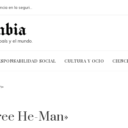
Pruebas de conocimiento cero y su influencia en la seguridad de activos digitales corporativos
país y el mundo.
ESPONSABILIDAD SOCIAL
CULTURA Y OCIO
CIENC
n»
ree He-Man»