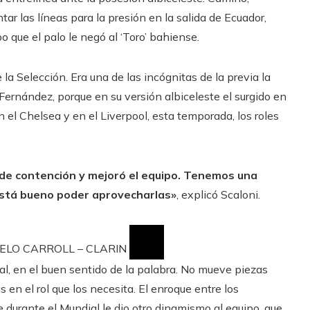
ntar las líneas para la presión en la salida de Ecuador,
o que el palo le negó al ‘Toro’ bahiense.
a Selección. Era una de las incógnitas de la previa la
Fernández, porque en su versión albiceleste el surgido en
n el Chelsea y en el Liverpool, esta temporada, los roles
 de contención y mejoró el equipo. Tenemos una
 está bueno poder aprovecharlas»
, explicó Scaloni.
CELO CARROLL – CLARIN
al, en el buen sentido de la palabra. No mueve piezas
s en el rol que los necesita. El enroque entre los
 durante el Mundial le dio otro dinamismo al equipo, que