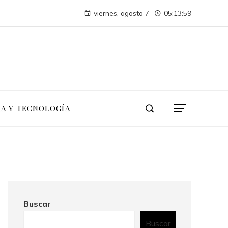
La conferencia de las Naciones Unidas sobre el Medio Humano y su impacto duradero en la sostenibilidad
viernes, agosto 7
05:14:00
Las 15 donaciones individuales más grandes en tecnología, finanzas e industria
IA Y TECNOLOGÍA
Buscar
Buscar