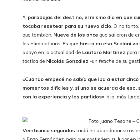
Y, paradojas del destino, el mismo día en que c
tocaba resetear para su nuevo ciclo
. O no tanto
que también.
Nueve de los once
que salieron de en
las Eliminatorias.
Es que hasta en eso Scaloni volv
apoyó en la actualidad de
Lautaro Martínez
para 
táctica de
Nicolás González
-un
fetiche
de su gest
«Cuando empecé no sabía que iba a estar cinco
momentos difíciles y, si uno se acuerda de eso
con la experiencia y los partidos»
, dijo, más tard
Foto Juano Tesone – C
Veinticinco segundos
tardó en abandonar su asient
a Enzo Fernández, para que sostuviera su lugar en l