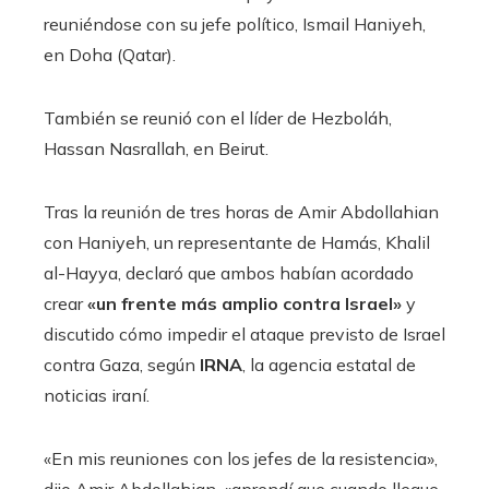
reuniéndose con su jefe político, Ismail Haniyeh,
en Doha (Qatar).
También se reunió con el líder de Hezboláh,
Hassan Nasrallah, en Beirut.
Tras la reunión de tres horas de Amir Abdollahian
con Haniyeh, un representante de Hamás, Khalil
al-Hayya, declaró que ambos habían acordado
crear
«un frente más amplio contra Israel»
y
discutido cómo impedir el ataque previsto de Israel
contra Gaza, según
IRNA
, la agencia estatal de
noticias iraní.
«En mis reuniones con los jefes de la resistencia»,
dijo Amir Abdollahian, «aprendí que cuando llegue